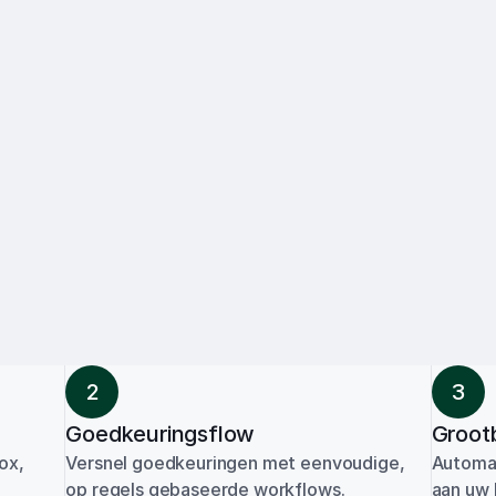
2
3
Goedkeuringsflow
Groot
ox, 
Versnel goedkeuringen met eenvoudige, 
Automat
op regels gebaseerde workflows.
aan uw