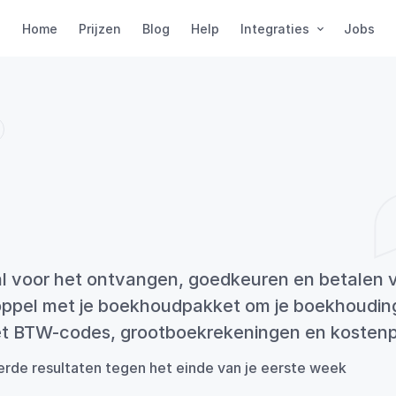
Home
Prijzen
Blog
Help
Integraties
Jobs
ouding
in
jouw
pa
omatische
piloot
al voor het ontvangen, goedkeuren en betalen v
oppel met je boekhoudpakket om je boekhouding
t BTW-codes, grootboekrekeningen en kostenp
rde resultaten tegen het einde van je eerste week