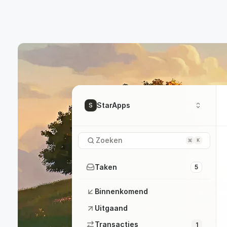
StarApps
S
Zoeken
K
Taken
5
Binnenkomend
Uitgaand
Transacties
1