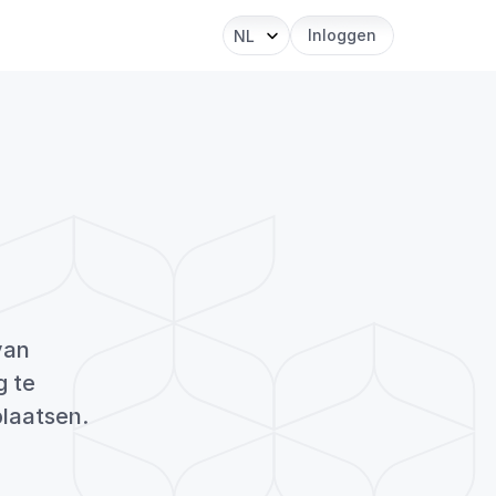
Select Language
Inloggen
NL
kket,
an 
 te 
laatsen.