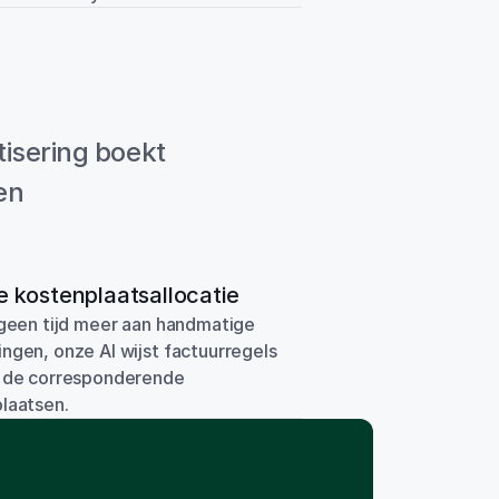
isering boekt 
n 
 kostenplaatsallocatie
 geen tijd meer aan handmatige 
ngen, onze AI wijst factuurregels 
 de corresponderende 
laatsen.