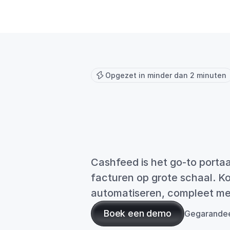
Opgezet in minder dan 2 minuten
Je
boekh
nu
op
aut
Cashfeed is het go-to porta
facturen op grote schaal. K
automatiseren, compleet me
Boek een demo
Gegarandee