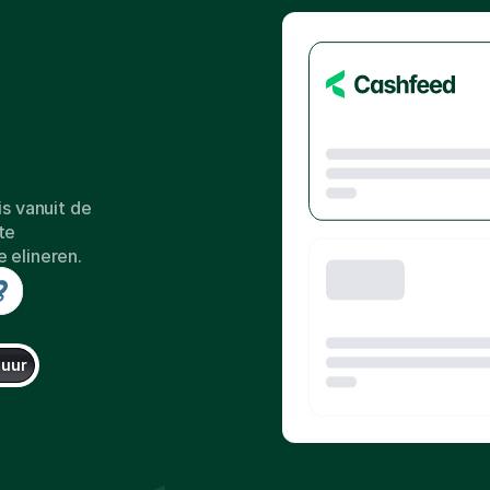
is
tore
van
uw
s vanuit de 
e 
 elineren.
tuur