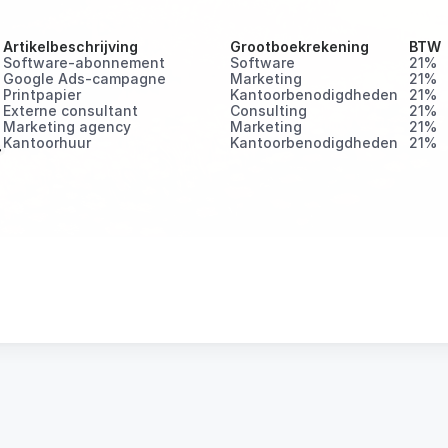
Artikelbeschrijving
Grootboekrekening
BTW
Software-abonnement
Software
21%
Google Ads-campagne
Marketing
21%
Printpapier
Kantoorbenodigdheden
21%
Externe consultant
Consulting
21%
Marketing agency
Marketing
21%
Kantoorhuur
Kantoorbenodigdheden
21%