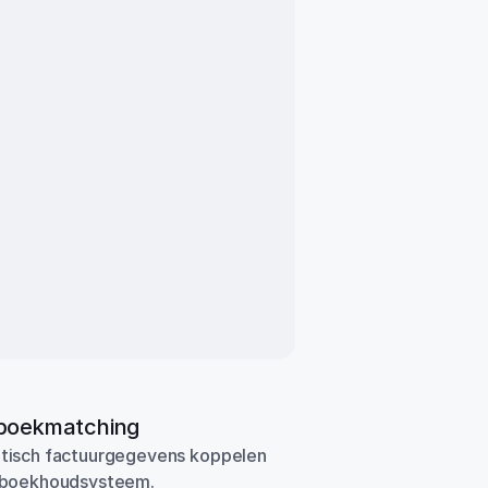
boekmatching
isch factuurgegevens koppelen 
 boekhoudsysteem.