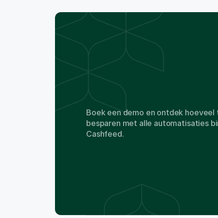
3
,
5
9
4
Demo
boeken
Boek een demo en ontdek hoeveel tij
besparen met alle automatisaties bi
Cashfeed.