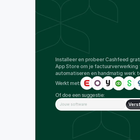
Beschikbaar
voor
grat
download
in
de
App
S
boekhoudsoftware
Installeer en probeer Cashfeed grati
App Store om je factuurverwerking t
automatiseren en handmatig werk te
Werkt met:
Of doe een suggestie:
Vers