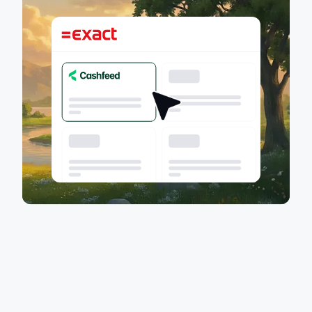
Opgezet
in
minder
dan
2
minuten