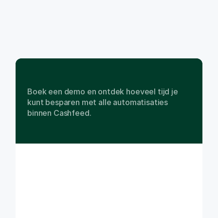
3
,
5
9
4
,
4
3
2
FACTUREN VERWERKT DOOR 1000+ 
FINANCE TEAMS
Demo
boeken
Boek een demo en ontdek hoeveel tijd je 
kunt besparen met alle automatisaties 
binnen Cashfeed.