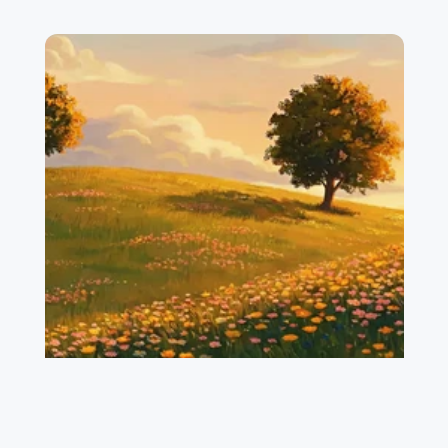
Exact Online
Factuurdetails capteren...
Artikelbeschrijving
Grootboekrekenin
BTW
Software-
g
21%
abonnement
Software
21%
Google Adwords
Marketing
21%
Kantoorbenodigdhede
Kantoorkosten
21%
n
Marketing
21%
Marketing agency
21%