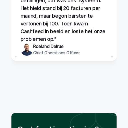
betalingen, dat was ons 'systeem.' 
Het hield stand bij 20 facturen per 
maand, maar begon barsten te 
vertonen bij 100. Toen kwam 
Cashfeed in beeld en loste het onze 
problemen op."
Roeland Delrue
Chief Operations Officer
75%
Minder manuele fouten
97%
Nauwkeurige boekingen door AI
1000+
Uren tijd bespaard