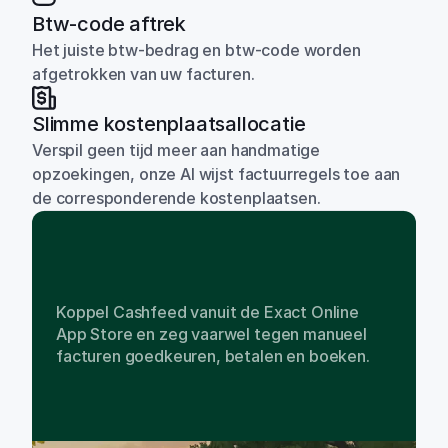
Btw-code aftrek
Het juiste btw-bedrag en btw-code worden 
afgetrokken van uw facturen.
Slimme kostenplaatsallocatie
Verspil geen tijd meer aan handmatige 
opzoekingen, onze AI wijst factuurregels toe aan 
de corresponderende kostenplaatsen.
Nu
beschikbaar
voor
download
in
de
Exact
Online
App
Store
Koppel Cashfeed vanuit de Exact Online 
App Store en zeg vaarwel tegen manueel 
facturen goedkeuren, betalen en boeken.