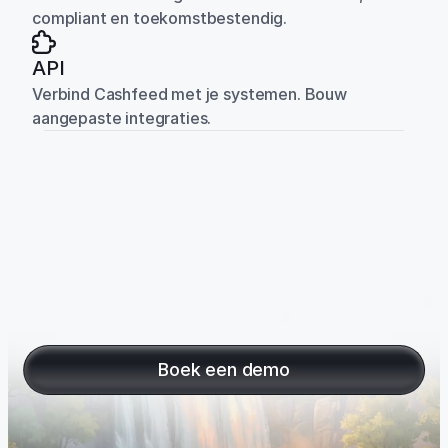
compliant en toekomstbestendig.
API
Verbind Cashfeed met je systemen. Bouw 
aangepaste integraties.
Een
maand
aan
facturen,
betaald
en
geboekt
in
seconden
Boek een demo