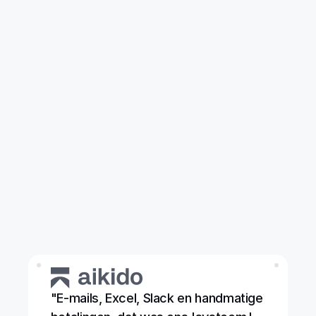
Verbind je inbox
1
Cashfeed verzamelt al uw facturen op de 
achtergrond, zodat u er nooit nog eentje 
mist.
Nodig je team uit
2
Alle facturen, op één plek. Voor zij die 
facturen willen betalen of goedkeuren of 
zij die de (analytisch) boekhouding doen.
Koppel uw Exact-account
3
AI leert van uw eerdere boekingen en 
koppelt elke nieuwe factuurregel aan de 
juiste grootboekrekening, btw-code en 
kostenplaats.
"E-mails, Excel, Slack en handmatige 