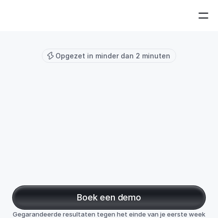
Home
Blog
Help
Integraties
Select Language
Inloggen
NL
Jobs
Opgezet in minder dan 2 minuten
Je
boekhouding
in
Exact,
nu
op
automatische
piloot
Cashfeed is het go-to portaal voor het ontvangen, 
goedkeuren en betalen van facturen op grote 
schaal. Koppel met Exact Online om je boekhouding 
te automatiseren, compleet met BTW-codes, 
grootboekrekeningen en kostenplaatsen.
Boek een demo
Gegarandeerde resultaten tegen het einde van je eerste week