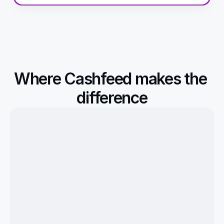
Where Cashfeed makes the 
difference
Zoom
€149
Due
Slack
€535
Due
Linear
€230
Due
Loom
€420
Paid