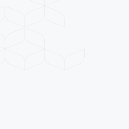
obsolète. Maintenant, avec Cashfeed, 
nous avons une interface claire dans 
laquelle nous pouvons facilement 
approuver et préparer les factures pour 
le paiement."
Ingo Arnou
Partenaire
Un
mois
de
factures,
payées
etcomptabilisée