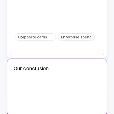
assistant
comptable
alimenté
par
l'IA
pour
leur
gestion
financière
quotidienne
et
leurs
déclarations
fiscales
—
pas
conçu
pour
les
équipes
traitant
un
volume
élevé
de
factures
entrantes.
Corporate cards
Enterprise spend
Our conclusion
Corporates & SMEs
20+ invoices/month
Vous
traitez
plus
de
50
factures
entrantes
par
mois,
ou
avec
plusieurs
personnes
impliquées
?
Cashfeed
se
rentabilise
alors
rapidement.
Les
plans
s'adaptent
à
votre
volume
—
vous
ne
payez
jamais
plus
que
nécessaire.