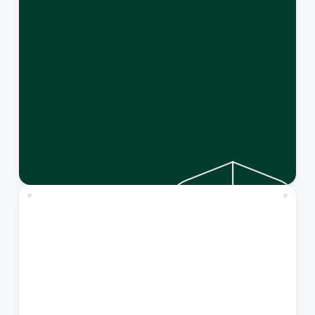
Les
équipes
qui
souhaitent
automatiser
entièrement
le
traitement
des
factures
entrantes,
avec
des
suggestions
IA
pour
les
codes
TVA,
les
comptes
du
grand
livre
et
les
centres
de
coûts.
Best
for:
Idéal
pour
→
Les
freelancers
et
petits
entrepreneurs
qui
recherchent
un