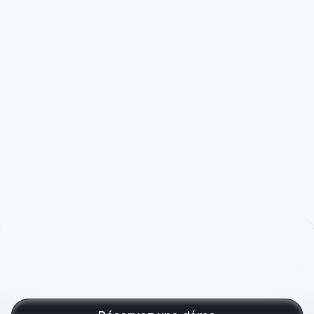
s
en
un
instant
Un
mois
de
factures,
payées
et
comptabilisées
en
un
instant