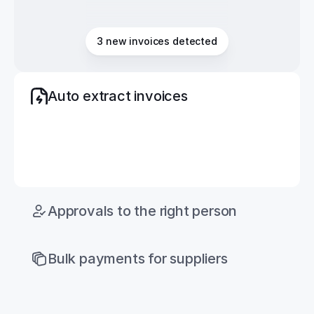
Apple
€749
Due
3 new invoices detected
Auto extract invoices
C
a
s
h
f
e
e
d
f
i
n
d
s
i
n
v
o
i
c
e
s
i
n
y
o
u
r
m
a
i
l
b
o
x
,
i
n
c
l
u
d
i
n
g
t
h
o
s
e
s
h
a
r
e
d
b
y
t
e
a
m
m
a
t
e
s
o
r
s
h
a
r
e
d
v
i
a
l
i
n
k
s
.
I
t
e
x
t
r
a
c
t
s
k
e
y
i
n
f
o
a
n
d
c
h
e
c
k
s
f
o
r
d
u
p
l
i
c
a
t
e
s
.
Approvals to the right person
Bulk payments for suppliers