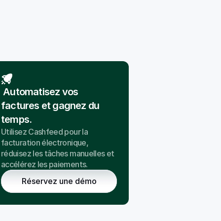
 Automatisez vos 
factures et gagnez du 
temps.
Utilisez Cashfeed pour la 
facturation électronique, 
réduisez les tâches manuelles et 
accélérez les paiements.
Réservez une démo