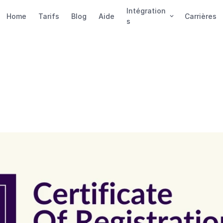
Intégration
Home
Tarifs
Blog
Aide
Carrières
s
ed
obtient
la
certification
27001:2022