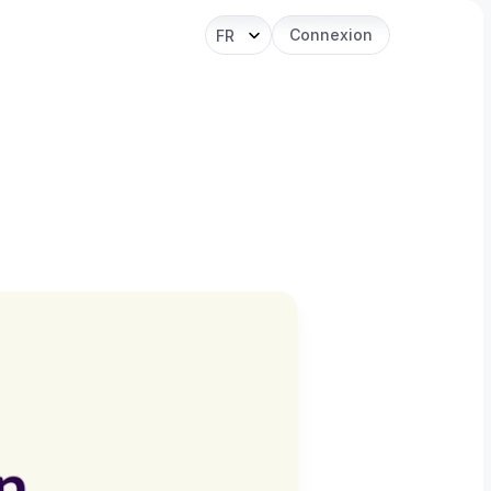
Select Language
Connexion
FR
ISO/IEC